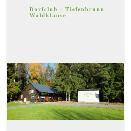
Dorfclub - Tiefenbrunn
Waldklause