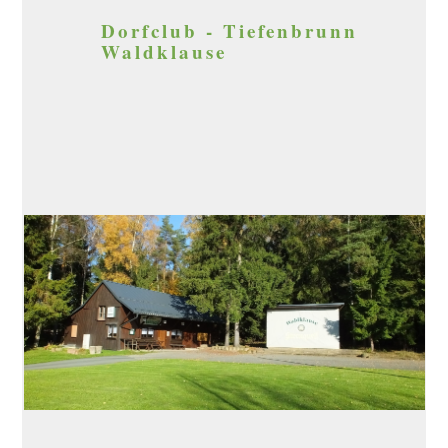
Dorfclub - Tiefenbrunn
Waldklause